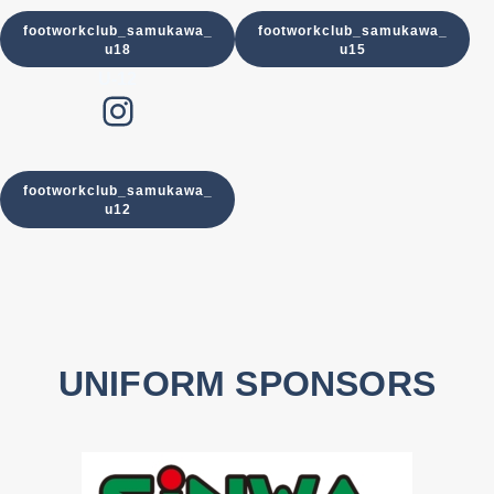
footworkclub_samukawa_
footworkclub_samukawa_
u18
u15
U-12
Instagram
footworkclub_samukawa_
u12
UNIFORM SPONSORS