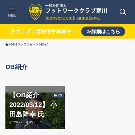
MENU
各カテゴリ随時選手募集中！
≫詳細はこちら
HOME
クラブ案内
OB紹介
OB紹介
【OB紹介
OB
2022/03/12】 小
田島隆幸 氏
2022年3月12日