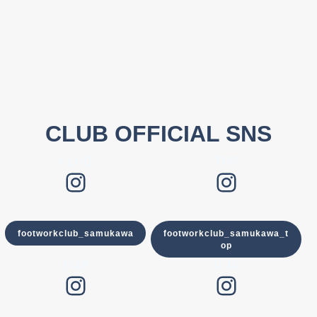
CLUB OFFICIAL SNS
CLUB
TOP
Instagram
Instagram
footworkclub_samukawa
footworkclub_samukawa_t
op
U-18
U-15
Instagram
Instagram