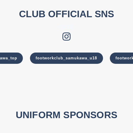
CLUB OFFICIAL SNS
U-18
Instagram
kawa_top
footworkclub_samukawa_u18
footwor
UNIFORM SPONSORS