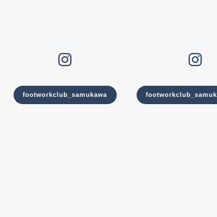
CLUB
TOP
Instagram
Instagram
footworkclub_samukawa
footworkclub_samu