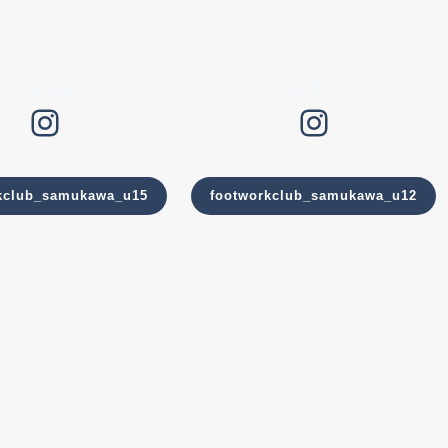
U-15
U-12
Instagram
Instagram
kclub_samukawa_u15
footworkclub_samukawa_u12