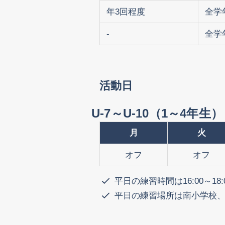
年3回程度
全学
-
全学
活動日
U-7～U-10（1～4年生）
月
火
オフ
オフ
平日の練習時間は16:00～1
平日の練習場所は南小学校