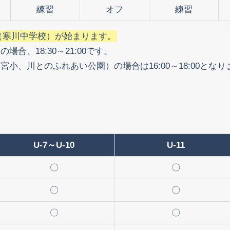
練習
オフ
練習
習（寒川中学校）が始まります。
合、18:30～21:00です。
小、川とのふれあい公園）の場合は16:00～18:00とな
U-7～U-10
U-11
〇
〇
〇
〇
〇
〇