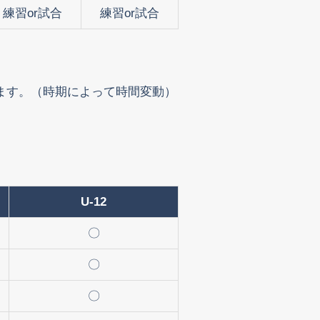
練習or試合
練習or試合
ります。（時期によって時間変動）
U-12
〇
〇
〇