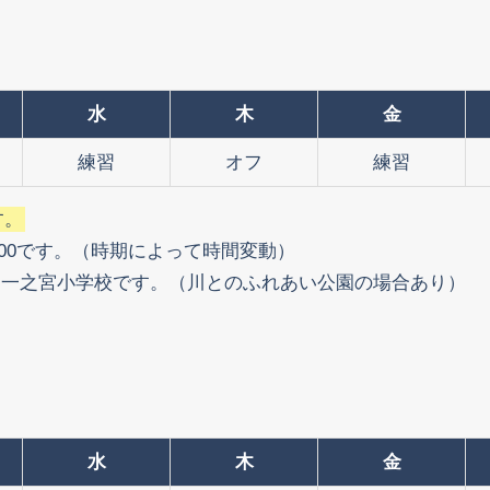
水
木
金
練習
オフ
練習
す。
8:00です。（時期によって時間変動）
、一之宮小学校です。（川とのふれあい公園の場合あり）
水
木
金