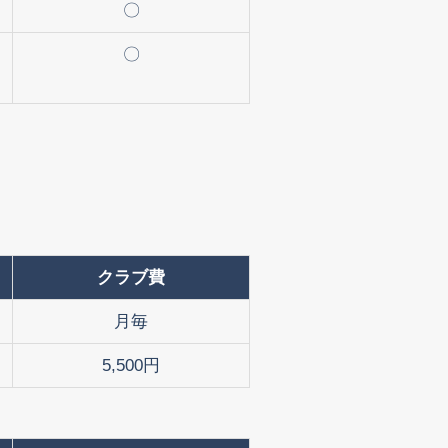
〇
〇
クラブ費
月毎
5,500円