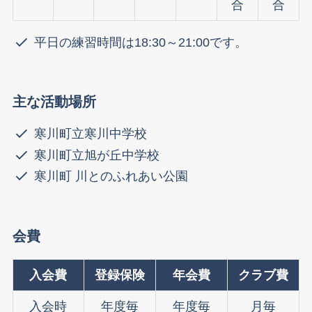
合
合
平日の練習時間は18:30～21:00です。
主な活動場所
寒川町立寒川中学校
寒川町立旭が丘中学校
寒川町 川とのふれあい公園
会費
入会費
登録保険
年会費
クラブ費
入会時
年度毎
年度毎
月毎