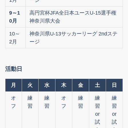
9～1
高円宮杯JFA全日本ユースU-15選手権
0月
神奈川県大会
10～
神奈川県U-13サッカーリーグ 2ndステ
2月
ージ
活動日
月
火
水
木
金
土
日
オ
練
練
オ
練
練
練
フ
習
習
フ
習
習
習
or
or
試
試