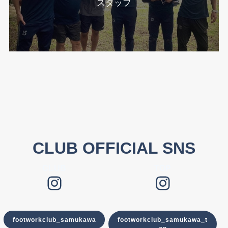
スタッフ
CLUB OFFICIAL SNS
CLUB
TOP
Instagram
Instagram
footworkclub_samukawa
footworkclub_samukawa_t