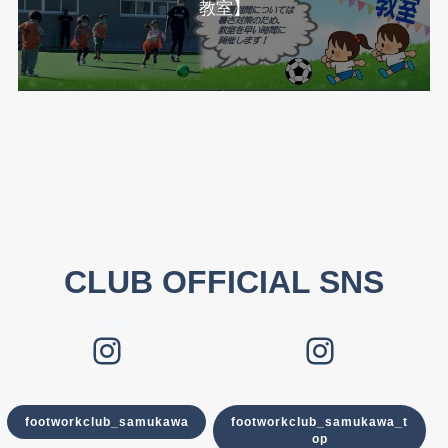
教室】
CLUB OFFICIAL SNS
CLUB
TOP
Instagram
Instagram
footworkclub_samukawa
footworkclub_samukawa_t
op