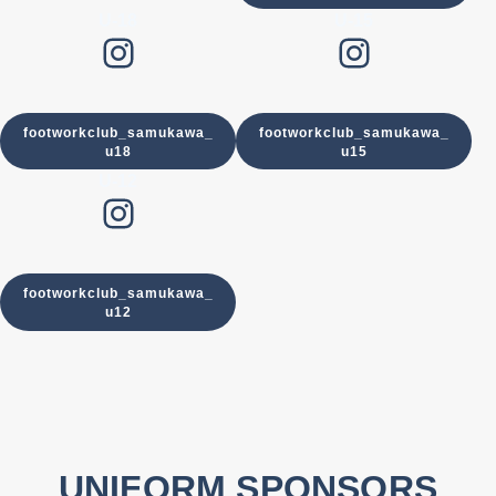
U-18
U-15
Instagram
Instagram
footworkclub_samukawa_
footworkclub_samukawa_
u18
u15
U-12
Instagram
footworkclub_samukawa_
u12
UNIFORM SPONSORS