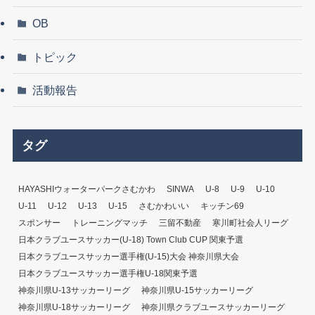
OB
トピック
活動報告
タグ
HAYASHIウォーターパークさむかわ
SINWA
U-8
U-9
U-10
U-11
U-12
U-13
U-15
さむかわいい
キッチン69
スポンサー
トレーニングマッチ
三留不動産
寒川町社会人リーグ
日本クラブユースサッカー(U-18) Town Club CUP 関東予選
日本クラブユースサッカー選手権(U-15)大会 神奈川県大会
日本クラブユースサッカー選手権U-18関東予選
神奈川県U-13サッカーリーグ
神奈川県U-15サッカーリーグ
神奈川県U-18サッカーリーグ
神奈川県クラブユースサッカーリーグ