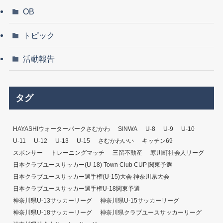
OB
トピック
活動報告
タグ
HAYASHIウォーターパークさむかわ
SINWA
U-8
U-9
U-10
U-11
U-12
U-13
U-15
さむかわいい
キッチン69
スポンサー
トレーニングマッチ
三留不動産
寒川町社会人リーグ
日本クラブユースサッカー(U-18) Town Club CUP 関東予選
日本クラブユースサッカー選手権(U-15)大会 神奈川県大会
日本クラブユースサッカー選手権U-18関東予選
神奈川県U-13サッカーリーグ
神奈川県U-15サッカーリーグ
神奈川県U-18サッカーリーグ
神奈川県クラブユースサッカーリーグ