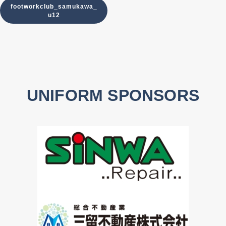
footworkclub_samukawa_
u12
UNIFORM SPONSORS