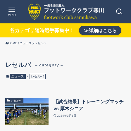
MENU
各カテゴリ随時選手募集中！
≫詳細はこちら
HOME
ニュース
レセルバ
レセルバ
– category –
ニュース
レセルバ
【試合結果】トレーニングマッチ
レセルバ
vs 厚木シニア
2024年3月3日