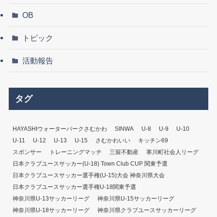
OB
トピック
活動報告
タグ
HAYASHIウォーターパークさむかわ
SINWA
U-8
U-9
U-10
U-11
U-12
U-13
U-15
さむかわいい
キッチン69
スポンサー
トレーニングマッチ
三留不動産
寒川町社会人リーグ
日本クラブユースサッカー(U-18) Town Club CUP 関東予選
日本クラブユースサッカー選手権(U-15)大会 神奈川県大会
日本クラブユースサッカー選手権U-18関東予選
神奈川県U-13サッカーリーグ
神奈川県U-15サッカーリーグ
神奈川県U-18サッカーリーグ
神奈川県クラブユースサッカーリーグ