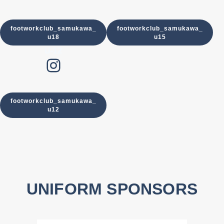
footworkclub_samukawa_
footworkclub_samukawa_
u18
u15
U-12
Instagram
footworkclub_samukawa_
u12
UNIFORM SPONSORS