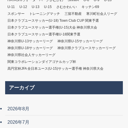
HAYASHIウォーターパークさむかわ
SINWA
U-8
U-9
U-10
U-11
U-12
U-13
U-15
さむかわいい
キッチン69
スポンサー
トレーニングマッチ
三留不動産
寒川町社会人リーグ
日本クラブユースサッカー(U-18) Town Club CUP 関東予選
日本クラブユースサッカー選手権(U-15)大会 神奈川県大会
日本クラブユースサッカー選手権U-18関東予選
神奈川県U-13サッカーリーグ
神奈川県U-15サッカーリーグ
神奈川県U-18サッカーリーグ
神奈川県クラブユースサッカーリーグ
神奈川県社会人サッカーリーグ
関東コラボレーションダイアゴナルカップ杯
高円宮杯JFA 全日本ユース(U-15)サッカー選手権 神奈川県大会
アーカイブ
2026年8月
2026年7月