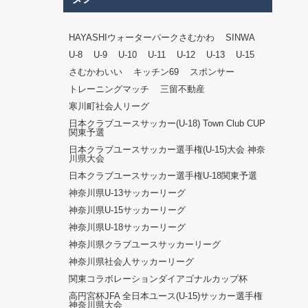
HAYASHIウォーターパークさむかわ
SINWA
U-8
U-9
U-10
U-11
U-12
U-13
U-15
さむかわいい
キッチン69
スポンサー
トレーニングマッチ
三留不動産
寒川町社会人リーグ
日本クラブユースサッカー(U-18) Town Club CUP
関東予選
日本クラブユースサッカー選手権(U-15)大会 神奈
川県大会
日本クラブユースサッカー選手権U-18関東予選
神奈川県U-13サッカーリーグ
神奈川県U-15サッカーリーグ
神奈川県U-18サッカーリーグ
神奈川県クラブユースサッカーリーグ
神奈川県社会人サッカーリーグ
関東コラボレーションダイアゴナルカップ杯
高円宮杯JFA 全日本ユース(U-15)サッカー選手権
神奈川県大会