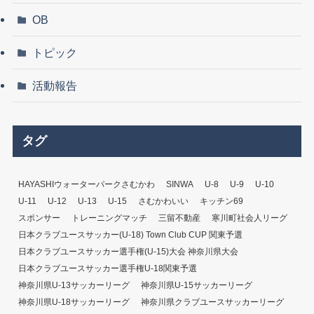
OB
トピック
活動報告
タグ
HAYASHIウォーターパークさむかわ
SINWA
U-8
U-9
U-10
U-11
U-12
U-13
U-15
さむかわいい
キッチン69
スポンサー
トレーニングマッチ
三留不動産
寒川町社会人リーグ
日本クラブユースサッカー(U-18) Town Club CUP 関東予選
日本クラブユースサッカー選手権(U-15)大会 神奈川県大会
日本クラブユースサッカー選手権U-18関東予選
神奈川県U-13サッカーリーグ
神奈川県U-15サッカーリーグ
神奈川県U-18サッカーリーグ
神奈川県クラブユースサッカーリーグ