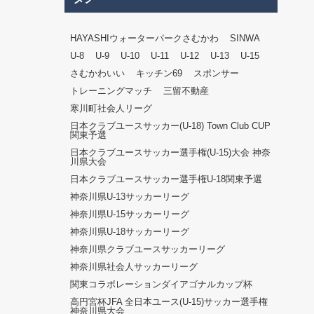
HAYASHIウォーターパークさむかわ
SINWA
U-8
U-9
U-10
U-11
U-12
U-13
U-15
さむかわいい
キッチン69
スポンサー
トレーニングマッチ
三留不動産
寒川町社会人リーグ
日本クラブユースサッカー(U-18) Town Club CUP
関東予選
日本クラブユースサッカー選手権(U-15)大会 神奈
川県大会
日本クラブユースサッカー選手権U-18関東予選
神奈川県U-13サッカーリーグ
神奈川県U-15サッカーリーグ
神奈川県U-18サッカーリーグ
神奈川県クラブユースサッカーリーグ
神奈川県社会人サッカーリーグ
関東コラボレーションダイアゴナルカップ杯
高円宮杯JFA 全日本ユース(U-15)サッカー選手権
神奈川県大会