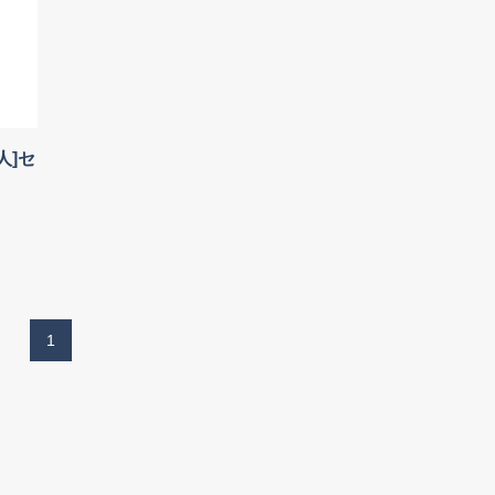
人]セ
1