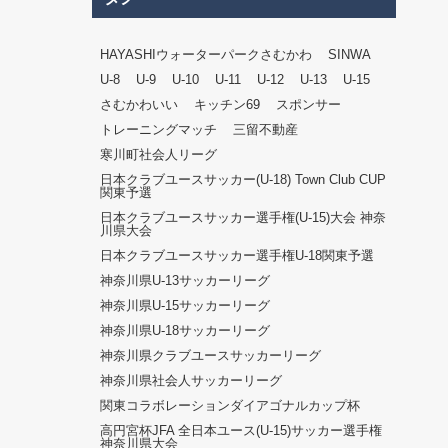
HAYASHIウォーターパークさむかわ
SINWA
U-8
U-9
U-10
U-11
U-12
U-13
U-15
さむかわいい
キッチン69
スポンサー
トレーニングマッチ
三留不動産
寒川町社会人リーグ
日本クラブユースサッカー(U-18) Town Club CUP
関東予選
日本クラブユースサッカー選手権(U-15)大会 神奈
川県大会
日本クラブユースサッカー選手権U-18関東予選
神奈川県U-13サッカーリーグ
神奈川県U-15サッカーリーグ
神奈川県U-18サッカーリーグ
神奈川県クラブユースサッカーリーグ
神奈川県社会人サッカーリーグ
関東コラボレーションダイアゴナルカップ杯
高円宮杯JFA 全日本ユース(U-15)サッカー選手権
神奈川県大会