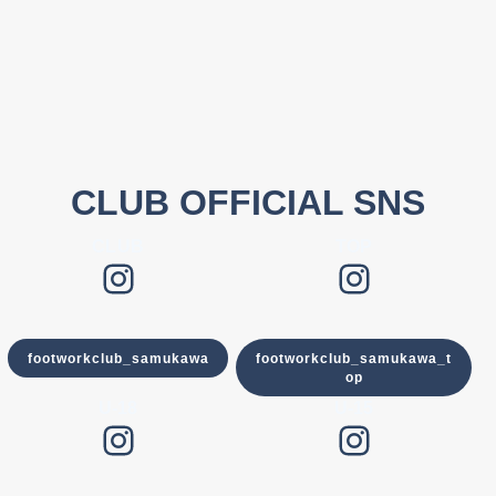
CLUB OFFICIAL SNS
CLUB
TOP
Instagram
Instagram
footworkclub_samukawa
footworkclub_samukawa_t
op
U-18
U-15
Instagram
Instagram