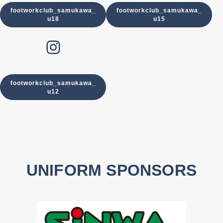
footworkclub_samukawa_
footworkclub_samukawa_
u18
u15
U-12
Instagram
footworkclub_samukawa_
u12
UNIFORM SPONSORS