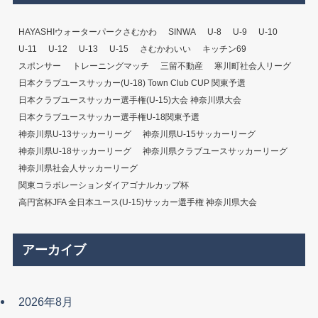
HAYASHIウォーターパークさむかわ
SINWA
U-8
U-9
U-10
U-11
U-12
U-13
U-15
さむかわいい
キッチン69
スポンサー
トレーニングマッチ
三留不動産
寒川町社会人リーグ
日本クラブユースサッカー(U-18) Town Club CUP 関東予選
日本クラブユースサッカー選手権(U-15)大会 神奈川県大会
日本クラブユースサッカー選手権U-18関東予選
神奈川県U-13サッカーリーグ
神奈川県U-15サッカーリーグ
神奈川県U-18サッカーリーグ
神奈川県クラブユースサッカーリーグ
神奈川県社会人サッカーリーグ
関東コラボレーションダイアゴナルカップ杯
高円宮杯JFA 全日本ユース(U-15)サッカー選手権 神奈川県大会
アーカイブ
2026年8月