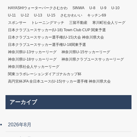
HAYASHIウォーターパークさむかわ
SINWA
U-8
U-9
U-10
U-11
U-12
U-13
U-15
さむかわいい
キッチン69
スポンサー
トレーニングマッチ
三留不動産
寒川町社会人リーグ
日本クラブユースサッカー(U-18) Town Club CUP 関東予選
日本クラブユースサッカー選手権(U-15)大会 神奈川県大会
日本クラブユースサッカー選手権U-18関東予選
神奈川県U-13サッカーリーグ
神奈川県U-15サッカーリーグ
神奈川県U-18サッカーリーグ
神奈川県クラブユースサッカーリーグ
神奈川県社会人サッカーリーグ
関東コラボレーションダイアゴナルカップ杯
高円宮杯JFA 全日本ユース(U-15)サッカー選手権 神奈川県大会
アーカイブ
2026年8月