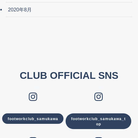
2020年8月
CLUB OFFICIAL SNS
CLUB
TOP
Instagram
Instagram
footworkclub_samukawa
footworkclub_samukawa_t
op
U-18
U-15