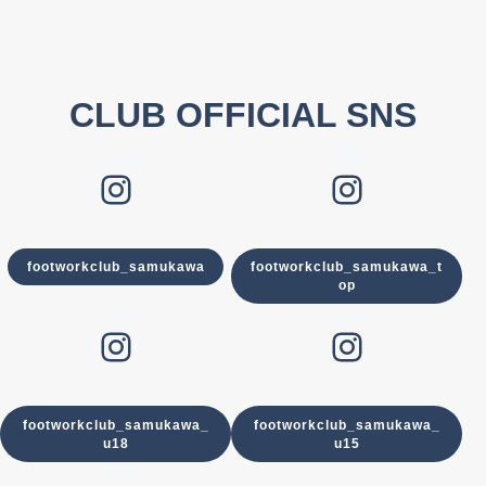
CLUB OFFICIAL SNS
CLUB
TOP
Instagram
Instagram
footworkclub_samukawa
footworkclub_samukawa_t
op
U-18
U-15
Instagram
Instagram
footworkclub_samukawa_
footworkclub_samukawa_
u18
u15
U-12