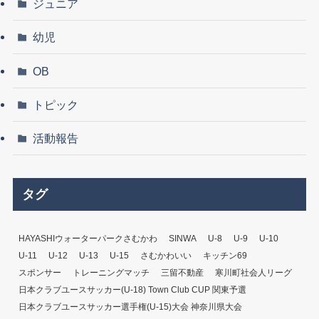
ジュニア
幼児
OB
トピック
活動報告
タグ
HAYASHIウォーターパークさむかわ
SINWA
U-8
U-9
U-10
U-11
U-12
U-13
U-15
さむかわいい
キッチン69
スポンサー
トレーニングマッチ
三留不動産
寒川町社会人リーグ
日本クラブユースサッカー(U-18) Town Club CUP 関東予選
日本クラブユースサッカー選手権(U-15)大会 神奈川県大会