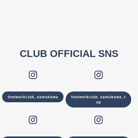
CLUB OFFICIAL SNS
CLUB
TOP
Instagram
Instagram
footworkclub_samukawa
footworkclub_samukawa_t
op
U-18
U-15
Instagram
Instagram