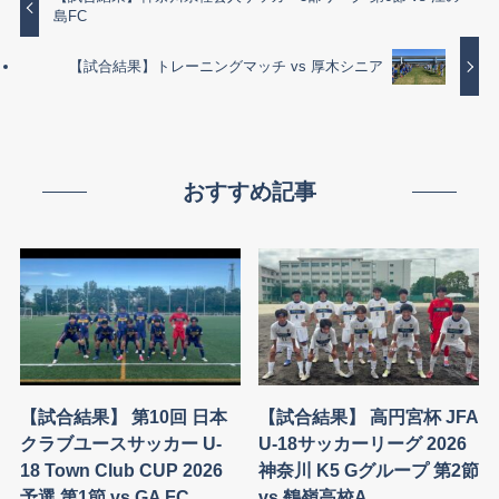
島FC
【試合結果】トレーニングマッチ vs 厚木シニア
おすすめ記事
【試合結果】 第10回 日本
【試合結果】 高円宮杯 JFA
クラブユースサッカー U-
U-18サッカーリーグ 2026
18 Town Club CUP 2026
神奈川 K5 Gグループ 第2節
予選 第1節 vs GA FC
vs 鶴嶺高校A