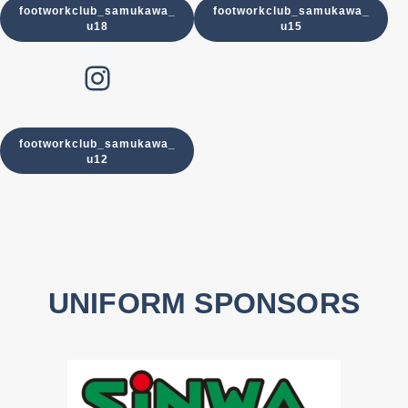
footworkclub_samukawa_
footworkclub_samukawa_
u18
u15
U-12
Instagram
footworkclub_samukawa_
u12
UNIFORM SPONSORS