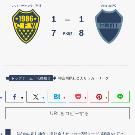
フットワーククラブ寒川
Amistad FC
1
–
1
7
8
PK戦
トップチーム
活動報告
神奈川県社会人サッカーリーグ
URLをコピーする
【試合結果】神奈川県社会人サッカー3部リーグ 第6節 vs 江の