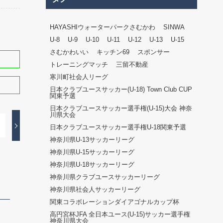
HAYASHIウォーターパークさむかわ
SINWA
U-8
U-9
U-10
U-11
U-12
U-13
U-15
さむかわいい
キッチン69
スポンサー
トレーニングマッチ
三留不動産
寒川町社会人リーグ
日本クラブユースサッカー(U-18) Town Club CUP
関東予選
日本クラブユースサッカー選手権(U-15)大会 神奈
川県大会
日本クラブユースサッカー選手権U-18関東予選
神奈川県U-13サッカーリーグ
神奈川県U-15サッカーリーグ
神奈川県U-18サッカーリーグ
神奈川県クラブユースサッカーリーグ
神奈川県社会人サッカーリーグ
関東コラボレーションダイアゴナルカップ杯
高円宮杯JFA 全日本ユース(U-15)サッカー選手権
神奈川県大会