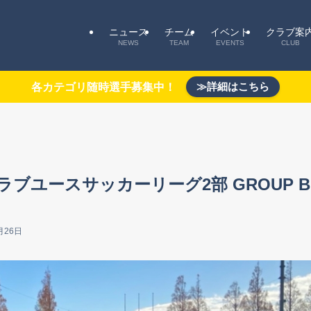
ニュース
チーム
イベント
クラブ案
NEWS
TEAM
EVENTS
CLUB
≫詳細はこちら
各カテゴリ随時選手募集中！
県クラブユースサッカーリーグ2部 GROUP B
月26日