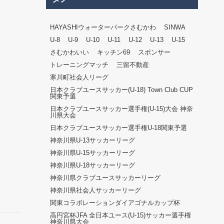
HAYASHIウォーターパークさむかわ
SINWA
U-8
U-9
U-10
U-11
U-12
U-13
U-15
さむかわいい
キッチン69
スポンサー
トレーニングマッチ
三留不動産
寒川町社会人リーグ
日本クラブユースサッカー(U-18) Town Club CUP
関東予選
日本クラブユースサッカー選手権(U-15)大会 神奈
川県大会
日本クラブユースサッカー選手権U-18関東予選
神奈川県U-13サッカーリーグ
神奈川県U-15サッカーリーグ
神奈川県U-18サッカーリーグ
神奈川県クラブユースサッカーリーグ
神奈川県社会人サッカーリーグ
関東コラボレーションダイアゴナルカップ杯
高円宮杯JFA 全日本ユース(U-15)サッカー選手権
神奈川県大会