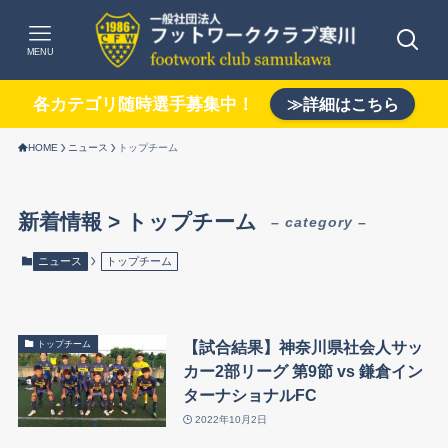
MENU
各カテゴリ随時選手募集中！
≫詳細はこちら
HOME
ニュース
トップチーム
新着情報 > トップチーム
– category –
ニュース
トップチーム
【試合結果】神奈川県社会人サッ
トップチーム
カー2部リーグ 第9節 vs 鎌倉イン
ターナショナルFC
2022年10月2日