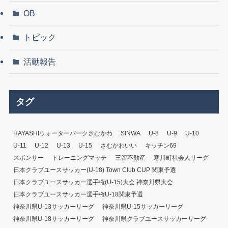
OB
トピック
活動報告
タグ
HAYASHIウォーターパークさむかわ
SINWA
U-8
U-9
U-10
U-11
U-12
U-13
U-15
さむかわいい
キッチン69
スポンサー
トレーニングマッチ
三留不動産
寒川町社会人リーグ
日本クラブユースサッカー(U-18) Town Club CUP 関東予選
日本クラブユースサッカー選手権(U-15)大会 神奈川県大会
日本クラブユースサッカー選手権U-18関東予選
神奈川県U-13サッカーリーグ
神奈川県U-15サッカーリーグ
神奈川県U-18サッカーリーグ
神奈川県クラブユースサッカーリーグ