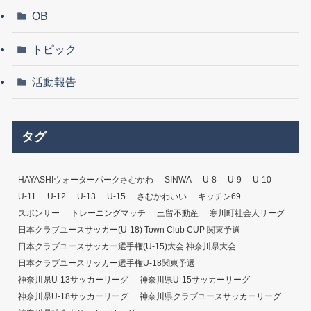
OB
トピック
活動報告
タグ
HAYASHIウォーターパークさむかわ
SINWA
U-8
U-9
U-10
U-11
U-12
U-13
U-15
さむかわいい
キッチン69
スポンサー
トレーニングマッチ
三留不動産
寒川町社会人リーグ
日本クラブユースサッカー(U-18) Town Club CUP 関東予選
日本クラブユースサッカー選手権(U-15)大会 神奈川県大会
日本クラブユースサッカー選手権U-18関東予選
神奈川県U-13サッカーリーグ
神奈川県U-15サッカーリーグ
神奈川県U-18サッカーリーグ
神奈川県クラブユースサッカーリーグ