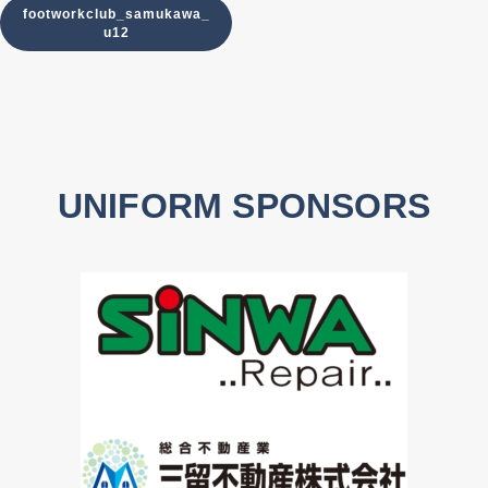
footworkclub_samukawa_
u12
UNIFORM SPONSORS