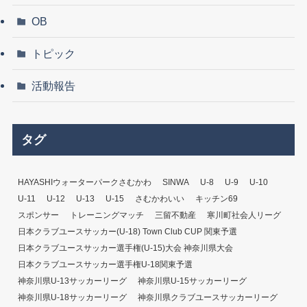
OB
トピック
活動報告
タグ
HAYASHIウォーターパークさむかわ
SINWA
U-8
U-9
U-10
U-11
U-12
U-13
U-15
さむかわいい
キッチン69
スポンサー
トレーニングマッチ
三留不動産
寒川町社会人リーグ
日本クラブユースサッカー(U-18) Town Club CUP 関東予選
日本クラブユースサッカー選手権(U-15)大会 神奈川県大会
日本クラブユースサッカー選手権U-18関東予選
神奈川県U-13サッカーリーグ
神奈川県U-15サッカーリーグ
神奈川県U-18サッカーリーグ
神奈川県クラブユースサッカーリーグ