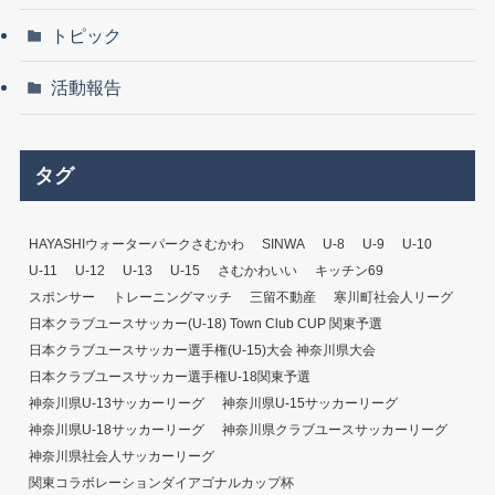
トピック
活動報告
タグ
HAYASHIウォーターパークさむかわ
SINWA
U-8
U-9
U-10
U-11
U-12
U-13
U-15
さむかわいい
キッチン69
スポンサー
トレーニングマッチ
三留不動産
寒川町社会人リーグ
日本クラブユースサッカー(U-18) Town Club CUP 関東予選
日本クラブユースサッカー選手権(U-15)大会 神奈川県大会
日本クラブユースサッカー選手権U-18関東予選
神奈川県U-13サッカーリーグ
神奈川県U-15サッカーリーグ
神奈川県U-18サッカーリーグ
神奈川県クラブユースサッカーリーグ
神奈川県社会人サッカーリーグ
関東コラボレーションダイアゴナルカップ杯