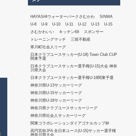
HAYASHIウォーターパークさむかわ
SINWA
U-8
U-9
U-10
U-11
U-12
U-13
U-15
さむかわいい
キッチン69
スポンサー
トレーニングマッチ
三留不動産
寒川町社会人リーグ
日本クラブユースサッカー(U-18) Town Club CUP
関東予選
日本クラブユースサッカー選手権(U-15)大会 神奈
川県大会
日本クラブユースサッカー選手権U-18関東予選
神奈川県U-13サッカーリーグ
神奈川県U-15サッカーリーグ
神奈川県U-18サッカーリーグ
神奈川県クラブユースサッカーリーグ
神奈川県社会人サッカーリーグ
関東コラボレーションダイアゴナルカップ杯
高円宮杯JFA 全日本ユース(U-15)サッカー選手権
神奈川県大会