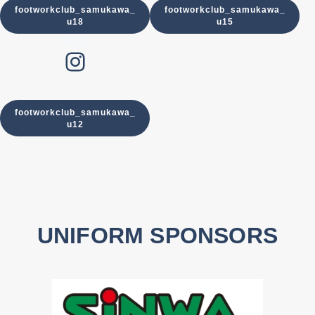
footworkclub_samukawa_
footworkclub_samukawa_
u18
u15
U-12
Instagram
footworkclub_samukawa_
u12
UNIFORM SPONSORS