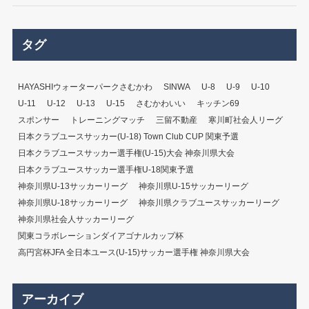
タグ
HAYASHIウォーターパークさむかわ
SINWA
U-8
U-9
U-10
U-11
U-12
U-13
U-15
さむかわいい
キッチン69
スポンサー
トレーニングマッチ
三留不動産
寒川町社会人リーグ
日本クラブユースサッカー(U-18) Town Club CUP 関東予選
日本クラブユースサッカー選手権(U-15)大会 神奈川県大会
日本クラブユースサッカー選手権U-18関東予選
神奈川県U-13サッカーリーグ
神奈川県U-15サッカーリーグ
神奈川県U-18サッカーリーグ
神奈川県クラブユースサッカーリーグ
神奈川県社会人サッカーリーグ
関東コラボレーションダイアゴナルカップ杯
高円宮杯JFA 全日本ユース(U-15)サッカー選手権 神奈川県大会
アーカイブ