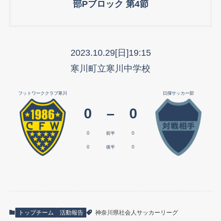
部Pブロック 第4節
2023.10.29[日]19:15
寒川町立寒川中学校
フットワーククラブ寒川
日揮サッカー部
0
–
0
0
前半
0
0
後半
0
トップチーム
活動報告
神奈川県社会人サッカーリーグ