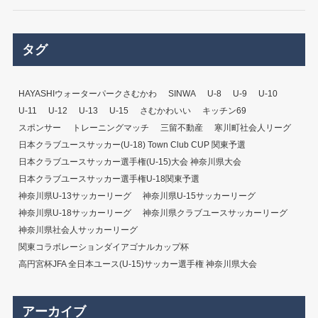
タグ
HAYASHIウォーターパークさむかわ
SINWA
U-8
U-9
U-10
U-11
U-12
U-13
U-15
さむかわいい
キッチン69
スポンサー
トレーニングマッチ
三留不動産
寒川町社会人リーグ
日本クラブユースサッカー(U-18) Town Club CUP 関東予選
日本クラブユースサッカー選手権(U-15)大会 神奈川県大会
日本クラブユースサッカー選手権U-18関東予選
神奈川県U-13サッカーリーグ
神奈川県U-15サッカーリーグ
神奈川県U-18サッカーリーグ
神奈川県クラブユースサッカーリーグ
神奈川県社会人サッカーリーグ
関東コラボレーションダイアゴナルカップ杯
高円宮杯JFA 全日本ユース(U-15)サッカー選手権 神奈川県大会
アーカイブ